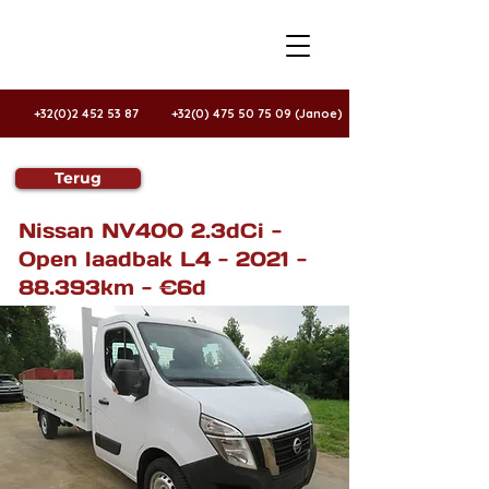
+32(0)2 452 53 87
+32(0) 475 50 75 09 (Janoe)
Terug
Te koop
Nissan NV400 2.3dCi -
Open laadbak L4 - 2021 -
88.393km - €6d