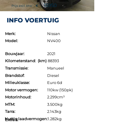
15950
Prijs excl. btw
€
INFO VOERTUIG
Merk:
Nissan
Model:
NV400
Bouwjaar:
2021
Kilometerstand: (km)
88393
Transmissie:
Manueel
Brandstof:
Diesel
Milieuklasse:
Euro 6d
Motor vermogen:
110kw (150pk)
Motorinhoud:
2.299cm³
MTM:
3.500kg
Tarra:
2.143kg
Nuttig laadvermogen:
1.282kg
Extra's: