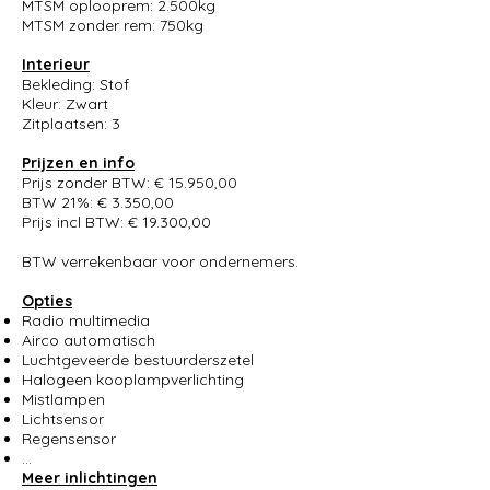
MTSM oplooprem: 2.500kg
MTSM zonder rem: 750kg
Interieur
Bekleding: Stof
Kleur: Zwart
Zitplaatsen: 3
Prijzen en info
Prijs zonder BTW: € 15.950,00
BTW 21%: € 3.350,00
Prijs incl BTW: € 19.300,00
BTW verrekenbaar voor ondernemers.
Opties
Radio multimedia
Airco automatisch
Luchtgeveerde bestuurderszetel
Halogeen kooplampverlichting
Mistlampen
Lichtsensor
Regensensor
...
Meer inlichtingen