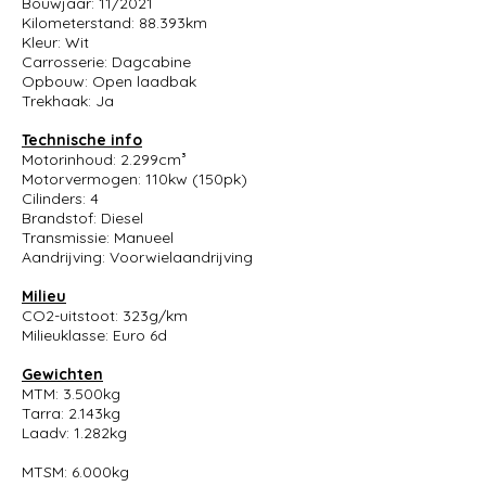
Bouwjaar: 11/2021
Kilometerstand: 88.393km
Kleur: Wit
Carrosserie: Dagcabine
Opbouw: Open laadbak
Trekhaak: Ja
Technische info
Motorinhoud: 2.299cm³
Motorvermogen: 110kw (150pk)
Cilinders: 4
Brandstof: Diesel
Transmissie: Manueel
Aandrijving: Voorwielaandrijving
Milieu
CO2-uitstoot: 323g/km
Milieuklasse: Euro 6d
Gewichten
MTM: 3.500kg
Tarra: 2.143kg
Laadv: 1.282kg
MTSM: 6.000kg