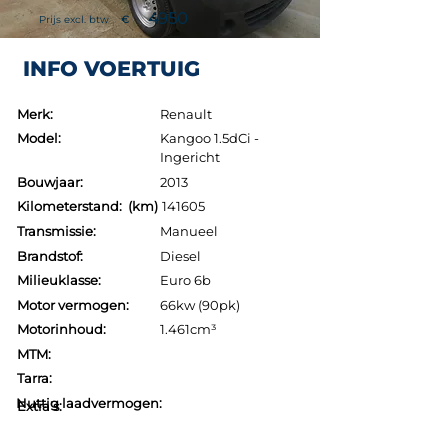
4950
Prijs excl. btw
€
INFO VOERTUIG
Merk:
Renault
Model:
Kangoo 1.5dCi -
Ingericht
Bouwjaar:
2013
Kilometerstand: (km)
141605
Transmissie:
Manueel
Brandstof:
Diesel
Milieuklasse:
Euro 6b
Motor vermogen:
66kw (90pk)
Motorinhoud:
1.461cm³
MTM:
Tarra:
Nuttig laadvermogen:
Extra's: