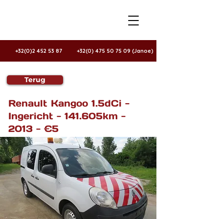
+32(0)2 452 53 87
+32(0) 475 50 75 09 (Janoe)
Terug
Te koop
Renault Kangoo 1.5dCi -
Ingericht - 141.605km -
2013 - €5