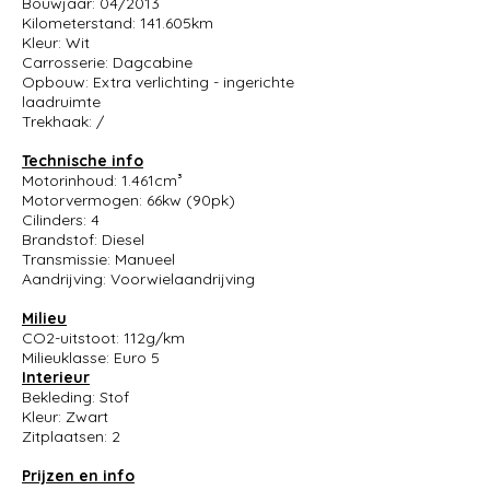
Bouwjaar: 04/2013
Kilometerstand: 141.605km
Kleur: Wit
Carrosserie: Dagcabine
Opbouw: Extra verlichting - ingerichte
laadruimte
Trekhaak: /
Technische info
Motorinhoud: 1.461cm³
Motorvermogen: 66kw (90pk)
Cilinders: 4
Brandstof: Diesel
Transmissie: Manueel
Aandrijving: Voorwielaandrijving
Milieu
CO2-uitstoot: 112g/km
Milieuklasse: Euro 5
Interieur
Bekleding: Stof
Kleur: Zwart
Zitplaatsen: 2
Prijzen en info