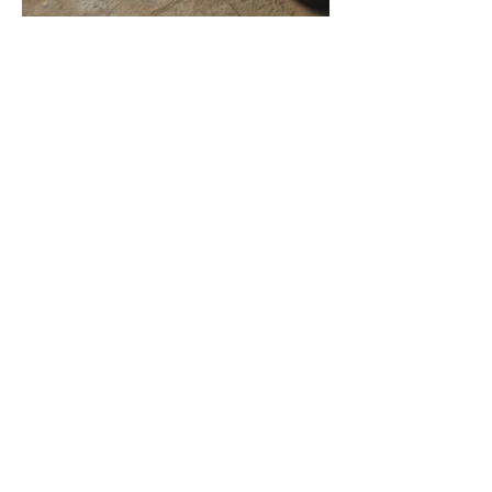
Contact opnemen?
We helpen graag verder!
02 452 53 87
Contactformulier
Vorig
Volgende