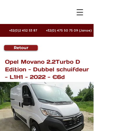
+32(0)2 452 53 87
+32(0) 475 50 75 09 (Janoe)
Retour
Te koop
Opel Movano 2.2Turbo D
Edition - Dubbel schuifdeur
- L1H1 - 2022 - €6d