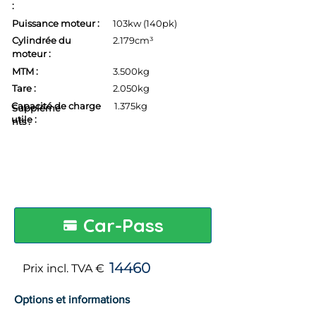
:
Puissance moteur :
103kw (140pk)
Cylindrée du
2.179cm³
moteur :
MTM :
3.500kg
Tare :
2.050kg
Capacité de charge
1.375kg
Suppléme
utile :
nts :
Car-Pass
14460
Prix incl. TVA €
Options et informations