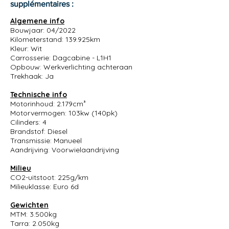
supplémentaires :
Algemene info
Bouwjaar: 04/2022
Kilometerstand: 139.925km
Kleur: Wit
Carrosserie: Dagcabine - L1H1
Opbouw: Werkverlichting achteraan
Trekhaak: Ja
Technische info
Motorinhoud: 2.179cm³
Motorvermogen: 103kw (140pk)
Cilinders: 4
Brandstof: Diesel
Transmissie: Manueel
Aandrijving: Voorwielaandrijving
Milieu
CO2-uitstoot: 225g/km
Milieuklasse: Euro 6d
Gewichten
MTM: 3.500kg
Tarra: 2.050kg