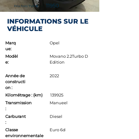
11950
Prix hors TVA
€
INFORMATIONS SUR LE
VÉHICULE
Marq
Opel
ue:
Modèl
Movano 2.2Turbo D
e:
Edition
Année de
2022
constructi
on :
Kilométrage : (km)
139925
Transmission
Manueel
:
Carburant
Diesel
:
Classe
Euro 6d
environnementale