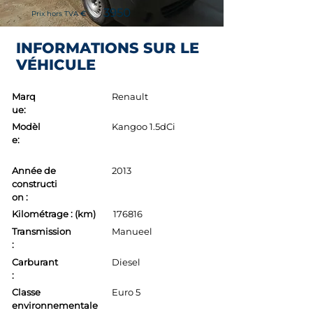
3950
Prix hors TVA
€
INFORMATIONS SUR LE
VÉHICULE
Marq
Renault
ue:
Modèl
Kangoo 1.5dCi
e:
Année de
2013
constructi
on :
Kilométrage : (km)
176816
Transmission
Manueel
:
Carburant
Diesel
:
Classe
Euro 5
environnementale