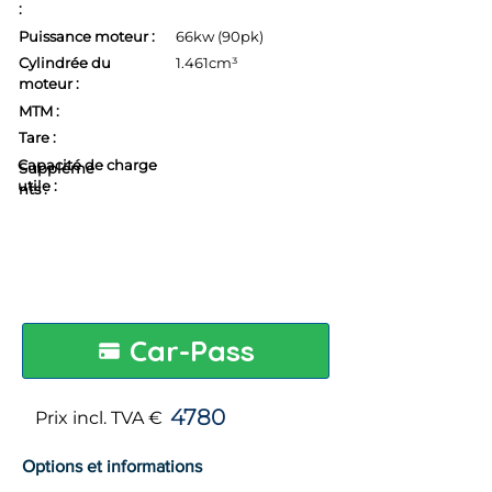
:
Puissance moteur :
66kw (90pk)
Cylindrée du
1.461cm³
moteur :
MTM :
Tare :
Capacité de charge
Suppléme
utile :
nts :
Car-Pass
4780
Prix incl. TVA €
Options et informations