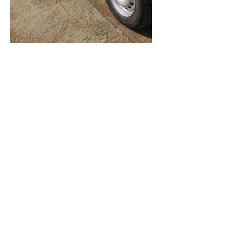
Contactez-nous !
Nous sommes heureux de vous
aider !
02 452 53 87
Formulaire de contact
Précédent
Suivant