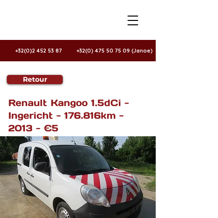
+32(0)2 452 53 87
+32(0) 475 50 75 09 (Janoe)
Retour
Te koop
Renault Kangoo 1.5dCi -
Ingericht - 176.816km -
2013 - €5