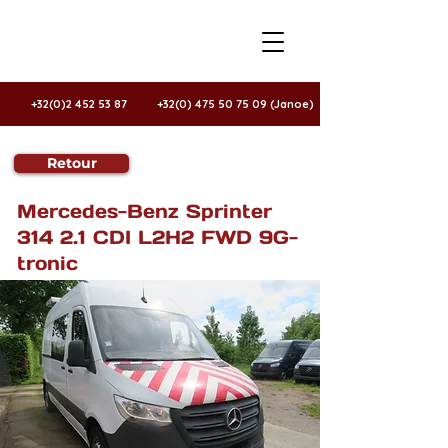
+32(0)2 452 53 87
+32(0) 475 50 75 09 (Janoe)
Retour
Te koop
Mercedes-Benz Sprinter
314 2.1 CDI L2H2 FWD 9G-
tronic