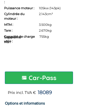
:
Puissance moteur :
105kw (143pk)
Cylindrée du
2.143cm³
moteur :
MTM :
3.500kg
Tare :
2.670kg
Capacité de charge
755kg
Suppléme
utile :
nts :
Car-Pass
18089
Prix incl. TVA €
Options et informations