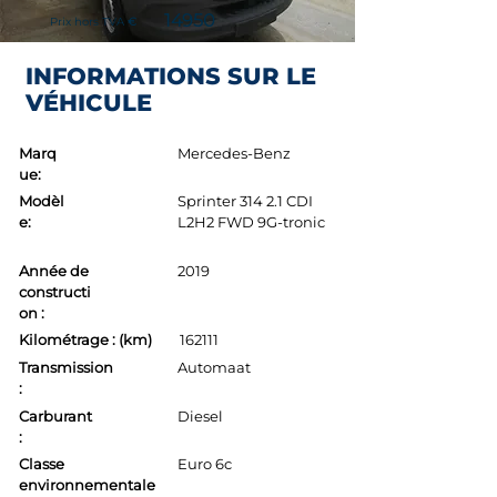
14950
Prix hors TVA
€
INFORMATIONS SUR LE
VÉHICULE
Marq
Mercedes-Benz
ue:
Modèl
Sprinter 314 2.1 CDI
e:
L2H2 FWD 9G-tronic
Année de
2019
constructi
on :
Kilométrage : (km)
162111
Transmission
Automaat
:
Carburant
Diesel
:
Classe
Euro 6c
environnementale