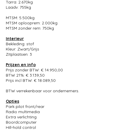
Tarra: 2.670kg
Laadv: 755kg
MTSM: 5.500kg
MTSM oplooprem: 2.000kg
MTSM zonder rem: 750kg
Interieur
Bekleding: stof
Kleur: Zwart/Grijs
Zitplaatsen: 3
Prijzen en info
Prijs zonder BTW: € 14.950,00
BTW 21%: € 3.139,50
Prijs incl BTW: € 18.089,50
BTW verrekenbaar voor ondernemers.
Opties
Park pilot front/rear
Radio multimedia
Extra verlichting
Boordcomputer
Hill-hold control