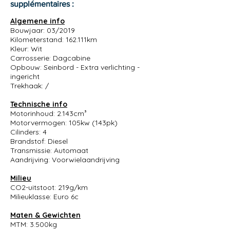
supplémentaires :
Algemene info
Bouwjaar: 03/2019
Kilometerstand: 162.111km
Kleur: Wit
Carrosserie: Dagcabine
Opbouw: Seinbord - Extra verlichting -
ingericht
Trekhaak: /
Technische info
Motorinhoud: 2.143cm³
Motorvermogen: 105kw (143pk)
Cilinders: 4
Brandstof: Diesel
Transmissie: Automaat
Aandrijving: Voorwielaandrijving
Milieu
CO2-uitstoot: 219g/km
Milieuklasse: Euro 6c
Maten & Gewichten
MTM: 3.500kg