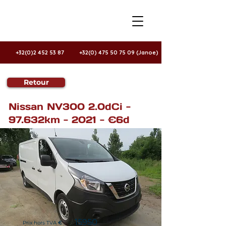
+32(0)2 452 53 87
+32(0) 475 50 75 09 (Janoe)
Retour
Te koop
Nissan NV300 2.0dCi -
97.632km - 2021 - €6d
15950
Prix hors TVA
€