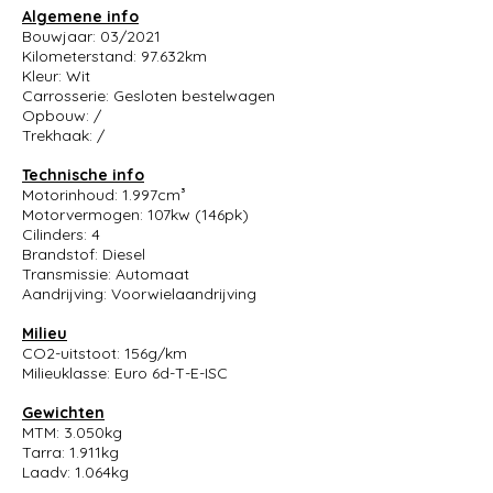
Algemene info
Bouwjaar: 03/2021
Kilometerstand: 97.632km
Kleur: Wit
Carrosserie: Gesloten bestelwagen
Opbouw: /
Trekhaak: /
Technische info
Motorinhoud: 1.997cm³
Motorvermogen: 107kw (146pk)
Cilinders: 4
Brandstof: Diesel
Transmissie: Automaat
Aandrijving: Voorwielaandrijving
Milieu
CO2-uitstoot: 156g/km
Milieuklasse: Euro 6d-T-E-ISC
Gewichten
MTM: 3.050kg
Tarra: 1.911kg
Laadv: 1.064kg