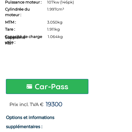
Puissance moteur :
107kw (146pk)
Cylindrée du
1.997cm³
moteur :
MTM :
3.050kg
Tare :
1.911kg
Capacité de charge
1.064kg
Suppléme
utile :
nts :
Car-Pass
19300
Prix incl. TVA €
Options et informations
supplémentaires :