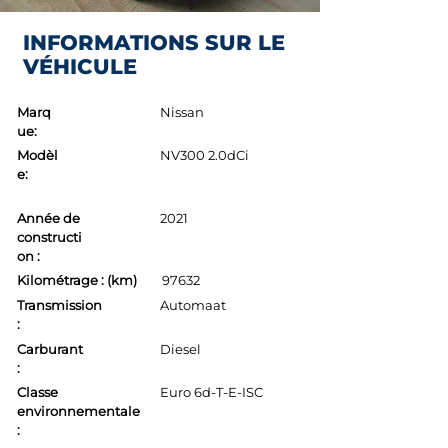
INFORMATIONS SUR LE
VÉHICULE
Marq
Nissan
ue:
Modèl
NV300 2.0dCi
e:
Année de
2021
constructi
on :
Kilométrage : (km)
97632
Transmission
Automaat
:
Carburant
Diesel
:
Classe
Euro 6d-T-E-ISC
environnementale
: