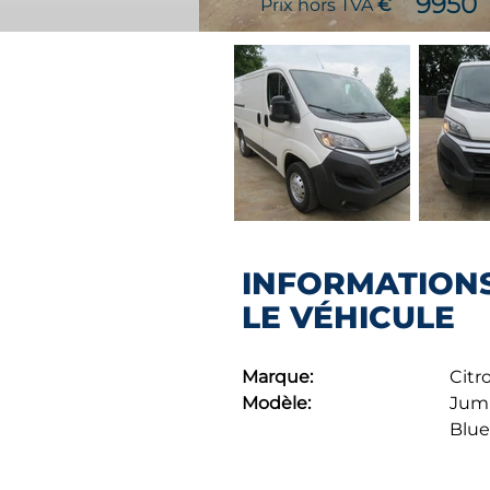
9950
Prix hors TVA
€
INFORMATION
LE VÉHICULE
Marque:
Citr
Modèle:
Jump
Blue