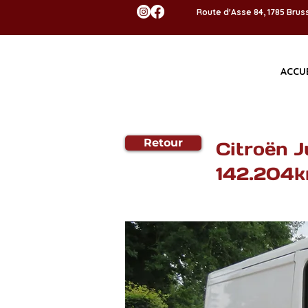
Route d'Asse 84, 1785 Br
ACCU
Retour
Citroën J
142.204k