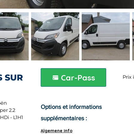
S SUR
Car-Pass
Prix 
oën
Options et informations
er 2.2
HDi - L1H1
supplémentaires :
Algemene info