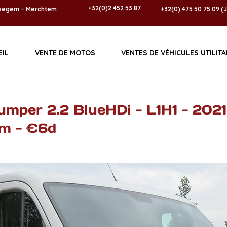
+32(0)2 452 53 87
ussegem – Merchtem
+32(0) 475 50 75 09 (
EIL
VENTE DE MOTOS
VENTES DE VÉHICULES UTILITA
umper 2.2 BlueHDi - L1H1 - 2021
m - €6d