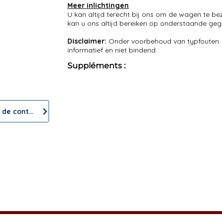
Meer inlichtingen
U kan altijd terecht bij ons om de wagen te be
kan u ons altijd bereiken op onderstaande gege
Disclaimer:
Onder voorbehoud van typfouten. F
informatief en niet bindend.
Suppléments :
!
ous aider !
Formulaire de contact