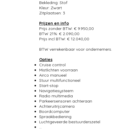
Bekleding: Stof
Kleur: Zwart
Zitplaatsen: 3
Prijzen en info
Prijs zonder BTW: € 9.950,00
BTW 21%: € 2.090,00
Prijs incl BTW: € 12.040,00
BTW verrekenbaar voor ondernemers.
Opties
Cruise control
Mistlichten voorraan
Airco manueel
Stuur multifunctioneel
Start-stop
Navigatiesysteem
Radio multimedia
Parkeersensoren achteraan
Achteruitrijcamera
Boordcomputer
Spraakbediening
Luchtgeveerde bestuurderszetel
...