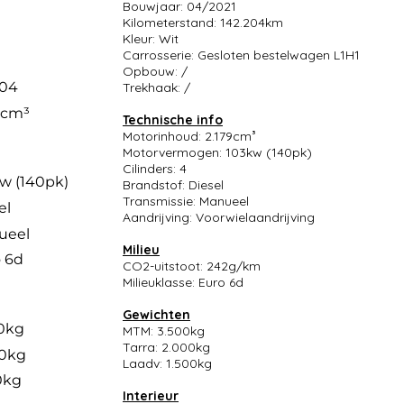
Bouwjaar: 04/2021
Kilometerstand: 142.204km
Kleur: Wit
Carrosserie: Gesloten bestelwagen L1H1
Opbouw: /
204
Trekhaak: /
9cm³
Technische info
Motorinhoud: 2.179cm³
Motorvermogen: 103kw (140pk)
Cilinders: 4
w (140pk)
Brandstof: Diesel
Transmissie: Manueel
el
Aandrijving: Voorwielaandrijving
ueel
Milieu
 6d
CO2-uitstoot: 242g/km
Milieuklasse: Euro 6d
Gewichten
0kg
MTM: 3.500kg
Tarra: 2.000kg
00kg
Laadv: 1.500kg
0kg
Interieur