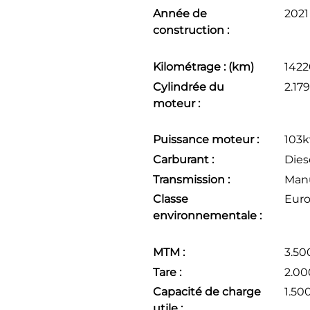
Année de
2021
construction :
Kilométrage : (km)
142
Cylindrée du
2.17
moteur :
Puissance moteur :
103k
Carburant :
Dies
Transmission :
Man
Classe
Euro
environnementale :
MTM :
3.50
Tare :
2.0
Capacité de charge
1.50
utile :