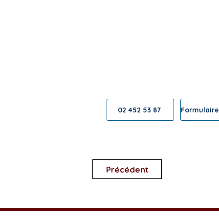
Contactez-nous 
Nous sommes heureux de v
02 452 53 87
Précédent