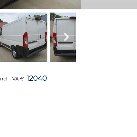
12040
incl. TVA €