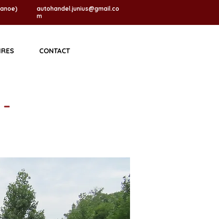
Janoe)
autohandel.junius@gmail.co
m
IRES
CONTACT
 -
Te koop