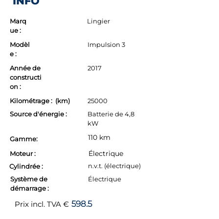
INFO
Marq
Lingier
ue :
Modèl
Impulsion 3
e :
Année de
2017
constructi
on :
Kilométrage : (km)
25000
Source d'énergie :
Batterie de 4,8
kW
110 km
Gamme:
Électrique
Moteur :
n.v.t. (électrique)
Cylindrée :
Système de
Électrique
démarrage :
598.5
Prix incl. TVA €