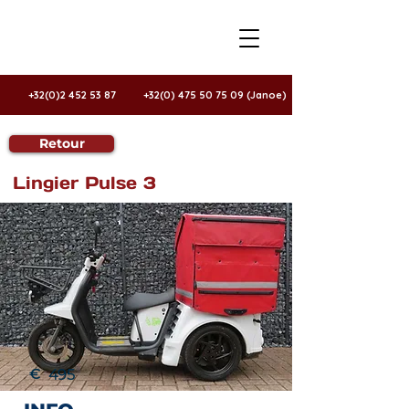
+32(0)2 452 53 87
+32(0) 475 50 75 09 (Janoe)
Retour
À vendre
Lingier Pulse 3
€
495