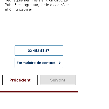
peut également résister à un choc. Le
Pulse 3 est agile, sûr, facile à contrôler
et à manœuvrer.
Contactez-nous !
Nous sommes heureux de vous
aider !
02 452 53 87
Formulaire de contact
Précédent
Suivant