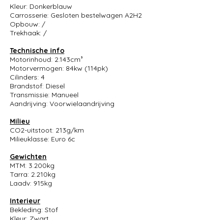
Kleur: Donkerblauw
Carrosserie: Gesloten bestelwagen A2H2
Opbouw: /
Trekhaak: /
Technische info
Motorinhoud: 2.143cm³
Motorvermogen: 84kw (114pk)
Cilinders: 4
Brandstof: Diesel
Transmissie: Manueel
Aandrijving: Voorwielaandrijving
Milieu
CO2-uitstoot: 213g/km
Milieuklasse: Euro 6c
Gewichten
MTM: 3.200kg
Tarra: 2.210kg
Laadv: 915kg
Interieur
Bekleding: Stof
Kleur: Zwart