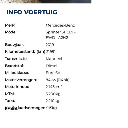
INFO VOERTUIG
Merk:
Mercedes-Benz
Model:
Sprinter 311CDi -
FWD - A2H2
Bouwjaar:
2019
Kilometerstand: (km)
21991
Transmissie:
Manueel
Brandstof:
Diesel
Milieuklasse:
Euro 6c
Motor vermogen:
84kw (114pk)
Motorinhoud:
2.143cm³
MTM:
3.200kg
Tarra:
2.210kg
Nuttig laadvermogen:
915kg
Extra's: