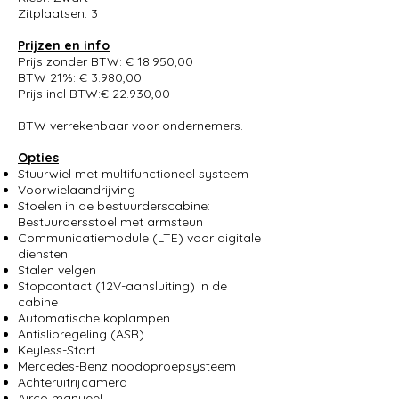
Zitplaatsen: 3
Prijzen en info
Prijs zonder BTW: € 18.950,00
BTW 21%: € 3.980,00
Prijs incl BTW:€ 22.930,00
BTW verrekenbaar voor ondernemers.
Opties
Stuurwiel met multifunctioneel systeem
Voorwielaandrijving
Stoelen in de bestuurderscabine:
Bestuurdersstoel met armsteun
Communicatiemodule (LTE) voor digitale
diensten
Stalen velgen
Stopcontact (12V-aansluiting) in de
cabine
Automatische koplampen
Antislipregeling (ASR)
Keyless-Start
Mercedes-Benz noodoproepsysteem
Achteruitrijcamera
Airco manueel