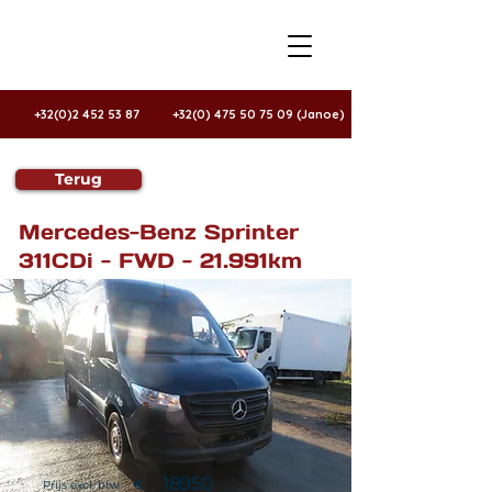
+32(0)2 452 53 87
+32(0) 475 50 75 09 (Janoe)
Terug
Te koop
Mercedes-Benz Sprinter
311CDi - FWD - 21.991km
18950
Prijs excl. btw
€