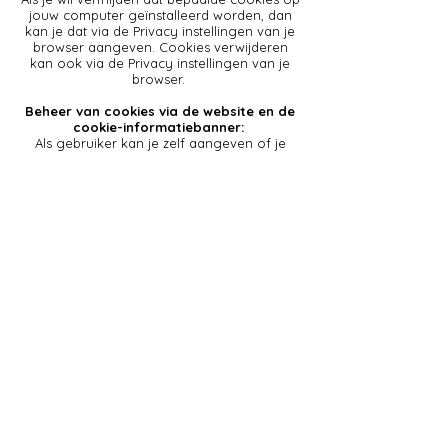
jouw computer geïnstalleerd worden, dan
kan je dat via de Privacy instellingen van je
browser aangeven. Cookies verwijderen
kan ook via de Privacy instellingen van je
browser.
Beheer van cookies via de website en de
cookie-informatiebanner:
Als gebruiker kan je zelf aangeven of je
enkel essentiële cookies of ook andere
cookies (zoals marketing cookies,…) wil
aanvaarden. Dit doe je door te klikken op 1
van de 2 knoppen onderaan op de website
in de cookiebanner:
"Accepteer alles": als je als gebruiker deze
knop aanklikt, geef je de toestemming om
zowel de essentiële cookies als alle andere
type cookies te activeren tijdens jouw
bezoek(en) aan de website.
"Details": als je als gebruiker deze knop
aanklikt, zie je een overzicht van alle
soorten cookies die we plaatsen.
Vervolgens kan je per categorie aan- of
afvinken welke cookies je al dan niet wenst
te accepteren. De essentiële cookies, die
noodzakelijk zijn om de website te kunnen
gebruiken tijdens jouw bezoek(en), worden
automatisch aanvaard. Vervolgens bevestig