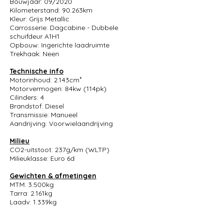
Bouwjaar: 09/2020
Kilometerstand: 90.263km
Kleur: Grijs Metallic
Carrosserie: Dagcabine - Dubbele
schuifdeur A1H1
Opbouw: Ingerichte laadruimte
Trekhaak: Neen
Technische info
Motorinhoud: 2.143cm³
Motorvermogen: 84kw (114pk)
Cilinders: 4
Brandstof: Diesel
Transmissie: Manueel
Aandrijving: Voorwielaandrijving
Milieu
CO2-uitstoot: 237g/km (WLTP)
Milieuklasse: Euro 6d
Gewichten & afmetingen
MTM: 3.500kg
Tarra: 2.161kg
Laadv: 1.339kg