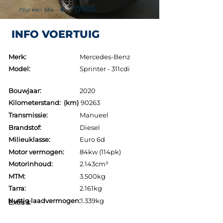
17450
Prijs excl. btw
€
INFO VOERTUIG
Merk:
Mercedes-Benz
Model:
Sprinter - 311cdi
Bouwjaar:
2020
Kilometerstand: (km)
90263
Transmissie:
Manueel
Brandstof:
Diesel
Milieuklasse:
Euro 6d
Motor vermogen:
84kw (114pk)
Motorinhoud:
2.143cm³
MTM:
3.500kg
Tarra:
2.161kg
Nuttig laadvermogen:
1.339kg
Extra's: