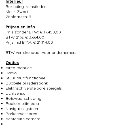
Interieur
Bekleding: Kunstleder
Kleur: Zwart
Zitplaatsen: 3
Prijzen en info
Prijs zonder BTW: € 17.450,00
BTW 21%: € 3.664,00
Prijs incl BTW: € 21.114,00
BTW verrekenbaar voor ondernemers.
Opties
Airco manueel
Radio
Stuur multifunctioneel
Dubbele bijrijdersbank
Elektrisch verstelbare spiegels
Lichtsensor
Botswaarschuwing
Radio multimedia
Navigatiesysteem
Parkeersensoren
Achteruitrijcamera
...