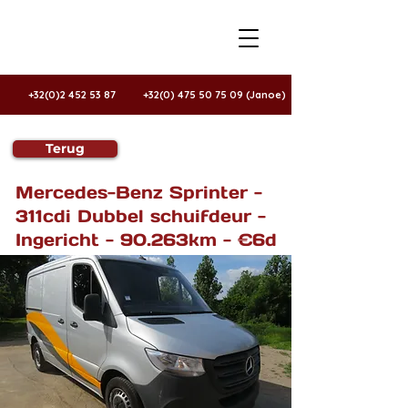
+32(0)2 452 53 87
+32(0) 475 50 75 09 (Janoe)
Terug
Te koop
Mercedes-Benz Sprinter -
311cdi Dubbel schuifdeur -
Ingericht - 90.263km - €6d