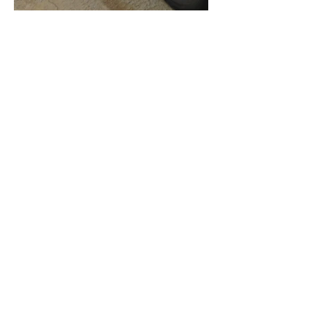
Contact opnemen?
We helpen graag verder!
02 452 53 87
Contactformulier
Vorig
Volgende