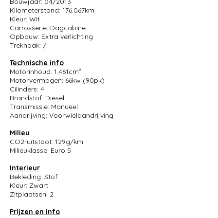
Bouwjaar: 04/2013
Kilometerstand: 176.067km
Kleur: Wit
Carrosserie: Dagcabine
Opbouw: Extra verlichting
Trekhaak: /
Technische info
Motorinhoud: 1.461cm³
Motorvermogen: 66kw (90pk)
Cilinders: 4
Brandstof: Diesel
Transmissie: Manueel
Aandrijving: Voorwielaandrijving
Milieu
CO2-uitstoot: 129g/km
Milieuklasse: Euro 5
Interieur
Bekleding: Stof
Kleur: Zwart
Zitplaatsen: 2
Prijzen en info