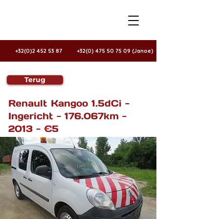
+32(0)2 452 53 87
+32(0) 475 50 75 09 (Janoe)
Terug
Te koop
Renault Kangoo 1.5dCi -
Ingericht - 176.067km -
2013 - €5