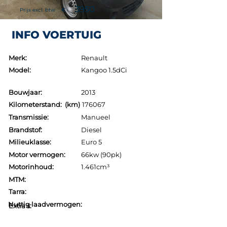
3950
Prijs excl. btw
€
INFO VOERTUIG
Merk:
Renault
Model:
Kangoo 1.5dCi
Bouwjaar:
2013
Kilometerstand: (km)
176067
Transmissie:
Manueel
Brandstof:
Diesel
Milieuklasse:
Euro 5
Motor vermogen:
66kw (90pk)
Motorinhoud:
1.461cm³
MTM:
Tarra:
Nuttig laadvermogen:
Extra's: