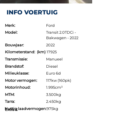
INFO VOERTUIG
Merk:
Ford
Model:
Transit 2.0TDCi -
Bakwagen - 2022
Bouwjaar:
2022
Kilometerstand: (km)
17925
Transmissie:
Manueel
Brandstof:
Diesel
Milieuklasse:
Euro 6d
Motor vermogen:
117kw (160pk)
Motorinhoud:
1.995cm³
MTM:
3.500kg
Tarra:
2.450kg
Nuttig laadvermogen:
975kg
Extra's: