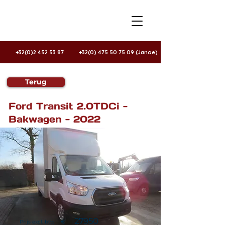
+32(0)2 452 53 87
+32(0) 475 50 75 09 (Janoe)
Terug
Te koop
Ford Transit 2.0TDCi -
Bakwagen - 2022
27950
Prijs excl. btw
€