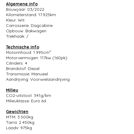
Algemene info
Bouwjaar: 03/2022
Kilometerstand: 17.925km
Kleur: Wit
Carrosserie: Dagcabine
Opbouw: Bakwagen
Trekhaak: /
Technische info
Motorinhoud: 1.995cm³
Motorvermogen: 117kw (160pk)
Cilinders: 4
Brandstof: Diesel
Transmissie: Manueel
Aandrijving: Voorwielaandrijving
Milieu
CO2-uitstoot: 341g/km
Milieuklasse: Euro 6d
Gewichten
MTM: 3.500kg
Tarra: 2.450kg
Laadv: 975kg