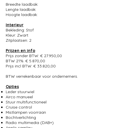
Breedte laadbak:
Lengte laadbak:
Hoogte laadbak:
Interieur
Bekleding: Stof
Kleur: Zwart
Zitplaatsen: 2
Prijzen en info
Prijs zonder BTW: € 27.950,00
BTW 21%: € 5.870,00
Prijs incl BTW: € 33.820,00
BTW verrekenbaar voor ondernemers.
Opties
Leder stuurwiel
Airco manueel
Stuur multifunctioneel
Cruise control
Mistlampen voorraan
Bochtverlichting
Radio multimedia (DAB+)
Apple carplay