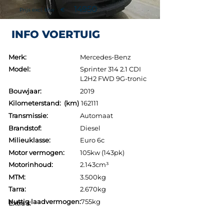
14950
Prijs excl. btw
€
INFO VOERTUIG
Merk:
Mercedes-Benz
Model:
Sprinter 314 2.1 CDI
L2H2 FWD 9G-tronic
Bouwjaar:
2019
Kilometerstand: (km)
162111
Transmissie:
Automaat
Brandstof:
Diesel
Milieuklasse:
Euro 6c
Motor vermogen:
105kw (143pk)
Motorinhoud:
2.143cm³
MTM:
3.500kg
Tarra:
2.670kg
Nuttig laadvermogen:
755kg
Extra's: