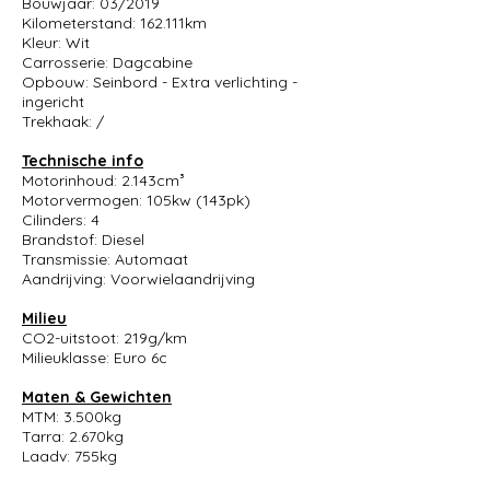
Bouwjaar: 03/2019
Kilometerstand: 162.111km
Kleur: Wit
Carrosserie: Dagcabine
Opbouw: Seinbord - Extra verlichting -
ingericht
Trekhaak: /
Technische info
Motorinhoud: 2.143cm³
Motorvermogen: 105kw (143pk)
Cilinders: 4
Brandstof: Diesel
Transmissie: Automaat
Aandrijving: Voorwielaandrijving
Milieu
CO2-uitstoot: 219g/km
Milieuklasse: Euro 6c
Maten & Gewichten
MTM: 3.500kg
Tarra: 2.670kg
Laadv: 755kg