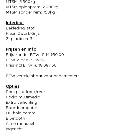
MTSM: 5.500kg
MTSM oplooprem: 2.000kg
MTSM zonder rem: 750kg
Interieur
Bekleding: stof
Kleur: Zwart/Grijs
Zitplaatsen: 3
Prijzen en info
Prijs zonder BTW: € 14.950,00
BTW 21%: € 3.139,50
Prijs incl BTW: € 18.089,50
BTW verrekenbaar voor ondernemers.
Opties
Park pilot front/rear
Radio multimedia
Extra verlichting
Boordcomputer
Hill-hold control
Bluetooth
Airco manueel
ingericht