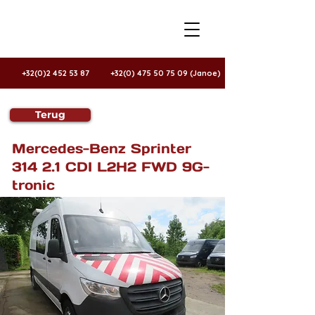
+32(0)2 452 53 87
+32(0) 475 50 75 09 (Janoe)
Terug
Te koop
Mercedes-Benz Sprinter
314 2.1 CDI L2H2 FWD 9G-
tronic