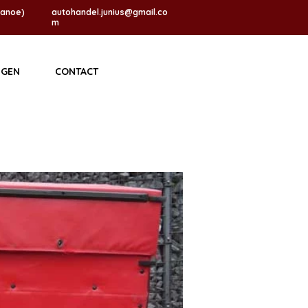
Janoe)
autohandel.junius@gmail.co
m
IGEN
CONTACT
Te koop