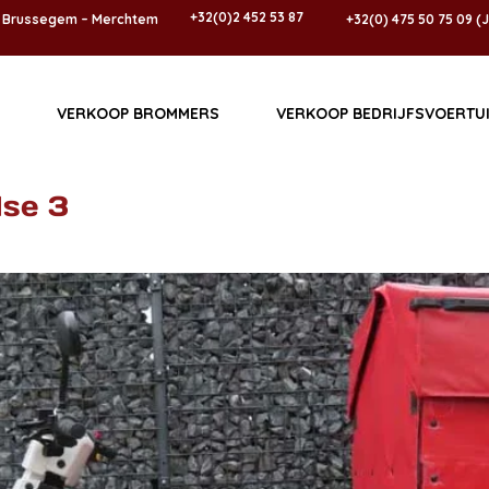
+32(0)2 452 53 87
5 Brussegem – Merchtem
+32(0) 475 50 75 09 (
VERKOOP BROMMERS
VERKOOP BEDRIJFSVOERTU
lse 3