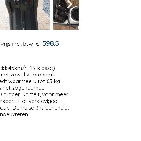
598.5
Prijs incl. btw €
eid: 45km/h (B-klasse)
r met zowel vooraan als
edt waarmee u tot 65 kg
 is het zogenaamde
30 graden kantelt, voor meer
arkeert. Het verstevigde
tje. De Pulse 3 is behendig,
anoeuvreren.