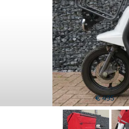
€
495