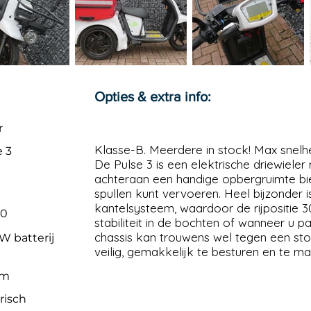
Opties & extra info:
r
Klasse-B. Meerdere in stock! Max snelh
e 3
De Pulse 3 is een elektrische driewiele
achteraan een handige opbergruimte bi
spullen kunt vervoeren. Heel bijzonder
kantelsysteem, waardoor de rijpositie 
00
stabiliteit in de bochten of wanneer u p
chassis kan trouwens wel tegen een stoo
W batterij
veilig, gemakkelijk te besturen en te m
km
risch