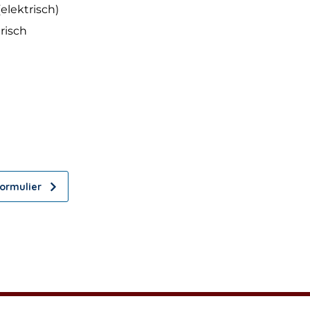
 (elektrisch)
risch
n?
rder!
ormulier