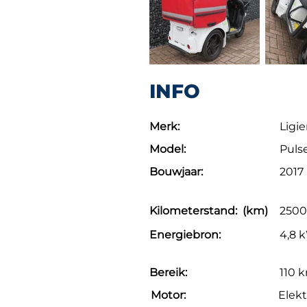
INFO
Merk:
Ligie
Model:
Puls
Bouwjaar:
2017
Kilometerstand: (km)
250
Energiebron:
4,8 k
Bereik:
110 
Motor:
Elekt