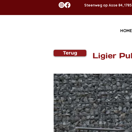
Steenweg op Asse 84, 178
HOME
Terug
Ligier Pu