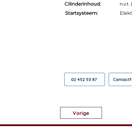
Cilinderinhoud:
n.v.t.
Startsysteem:
Elekt
Contact opneme
We helpen graag ve
02 452 53 87
Contactf
Vorige