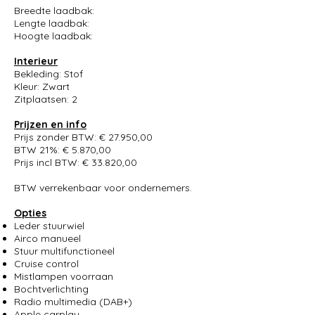
Breedte laadbak:
Lengte laadbak:
Hoogte laadbak:
Interieur
Bekleding: Stof
Kleur: Zwart
Zitplaatsen: 2
Prijzen en info
Prijs zonder BTW: € 27.950,00
BTW 21%: € 5.870,00
Prijs incl BTW: € 33.820,00
BTW verrekenbaar voor ondernemers.
Opties
Leder stuurwiel
Airco manueel
Stuur multifunctioneel
Cruise control
Mistlampen voorraan
Bochtverlichting
Radio multimedia (DAB+)
Apple carplay