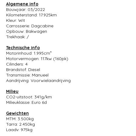
Algemene info
Bouwjaar: 03/2022
Kilometerstand: 17.925km
Kleur: Wit
Carrosserie: Dagcabine
Opbouw: Bakwagen
Trekhaak: /
Technische info
Motorinhoud: 1.995cm³
Motorvermogen: 117kw (160pk)
Cilinders: 4
Brandstof: Diesel
Transmissie: Manueel
Aandrijving: Voorwielaandrijving
Milieu
CO2-uitstoot: 341g/km
Milieuklasse: Euro 6d
Gewichten
MTM: 3.500kg
Tarra: 2.450kg
Laadv: 975kg