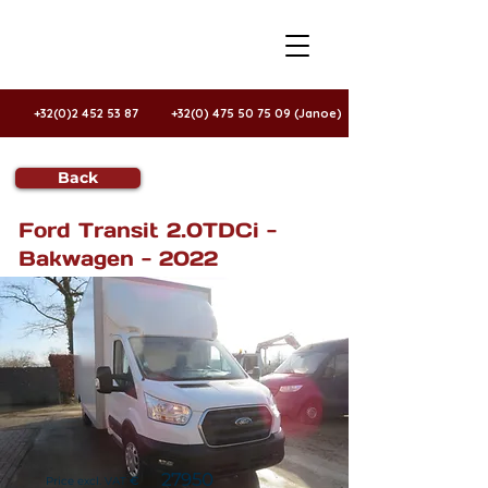
+32(0)2 452 53 87
+32(0) 475 50 75 09 (Janoe)
Back
Te koop
Ford Transit 2.0TDCi -
Bakwagen - 2022
27950
Price excl. VAT
€