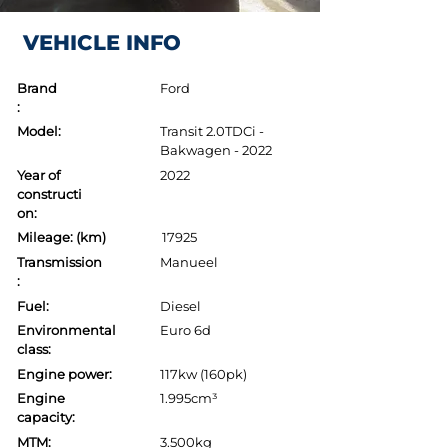
VEHICLE INFO
Brand
Ford
:
Model:
Transit 2.0TDCi -
Bakwagen - 2022
Year of
2022
constructi
on:
Mileage: (km)
17925
Transmission
Manueel
:
Fuel:
Diesel
Environmental
Euro 6d
class:
Engine power:
117kw (160pk)
Engine
1.995cm³
capacity:
MTM:
3.500kg