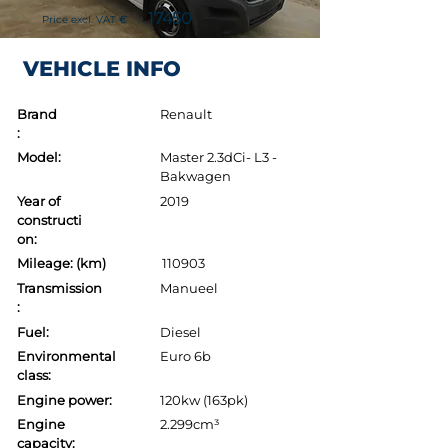
17450
Price excl. VAT
€
VEHICLE INFO
Brand
Renault
:
Model:
Master 2.3dCi- L3 -
Bakwagen
Year of
2019
constructi
on:
Mileage: (km)
110903
Transmission
Manueel
:
Fuel:
Diesel
Environmental
Euro 6b
class:
Engine power:
120kw (163pk)
Engine
2.299cm³
capacity: