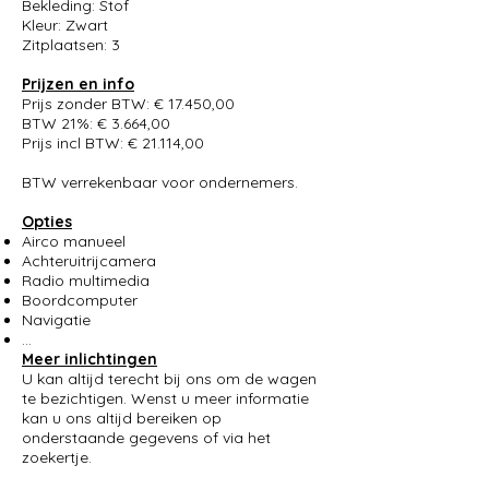
Bekleding: Stof
Kleur: Zwart
Zitplaatsen: 3
Prijzen en info
Prijs zonder BTW: € 17.450,00
BTW 21%: € 3.664,00
Prijs incl BTW: € 21.114,00
BTW verrekenbaar voor ondernemers.
Opties
Airco manueel
Achteruitrijcamera
Radio multimedia
Boordcomputer
Navigatie
...
Meer inlichtingen
U kan altijd terecht bij ons om de wagen
te bezichtigen. Wenst u meer informatie
kan u ons altijd bereiken op
onderstaande gegevens of via het
zoekertje.