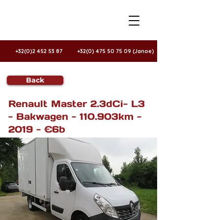
+32(0)2 452 53 87
+32(0) 475 50 75 09 (Janoe)
Back
Te koop
Renault Master 2.3dCi- L3
- Bakwagen - 110.903km -
2019 - €6b