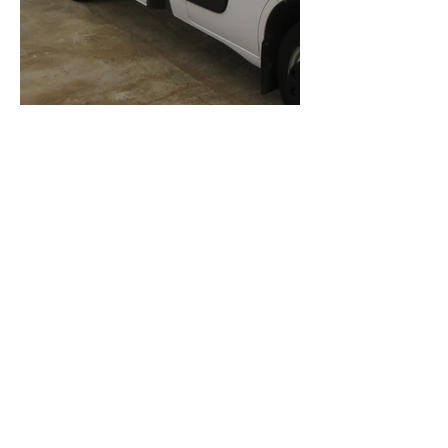
Want to get in touch?
We are happy to help!
02 452 53 87
Contact form
Previous
Next