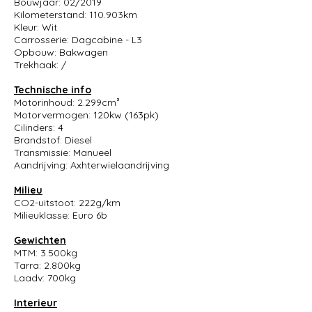
Bouwjaar: 02/2019
Kilometerstand: 110.903km
Kleur: Wit
Carrosserie: Dagcabine - L3
Opbouw: Bakwagen
Trekhaak: /
Technische info
Motorinhoud: 2.299cm³
Motorvermogen: 120kw (163pk)
Cilinders: 4
Brandstof: Diesel
Transmissie: Manueel
Aandrijving: Axhterwielaandrijving
Milieu
CO2-uitstoot: 222g/km
Milieuklasse: Euro 6b
Gewichten
MTM: 3.500kg
Tarra: 2.800kg
Laadv: 700kg
Interieur