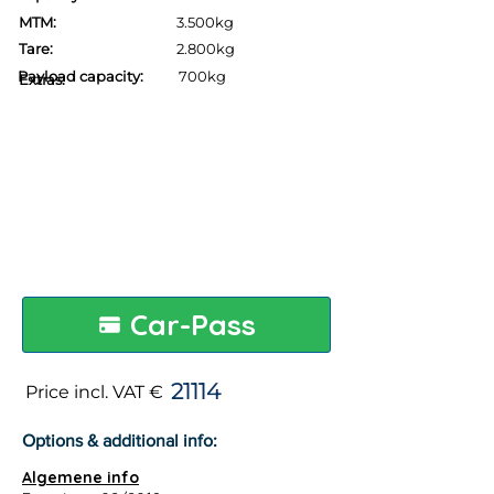
MTM:
3.500kg
Tare:
2.800kg
Payload capacity:
700kg
Extras:
Car-Pass
21114
Price incl. VAT €
Options & additional info:
Algemene info