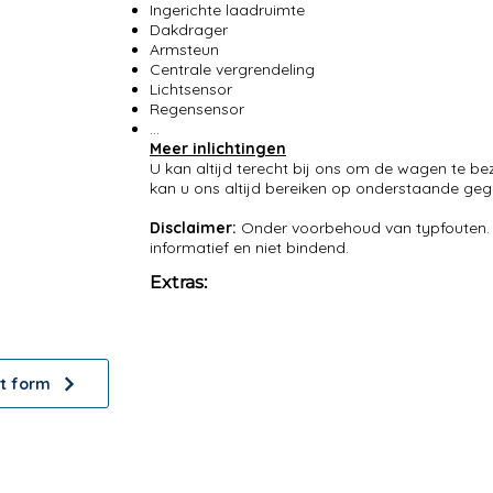
Ingerichte laadruimte
Dakdrager
Armsteun
Centrale vergrendeling
Lichtsensor
Regensensor
...
Meer inlichtingen
U kan altijd terecht bij ons om de wagen te be
kan u ons altijd bereiken op onderstaande gege
Disclaimer:
Onder voorbehoud van typfouten. F
informatief en niet bindend.
Extras:
ch?
lp!
t form