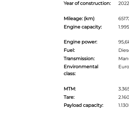
Year of construction:
202
Mileage: (km)
6517
Engine capacity:
1.99
Engine power:
95,6
Fuel:
Dies
Transmission:
Man
Environmental
Euro
class:
MTM:
3.36
Tare:
2.16
Payload capacity:
1.13