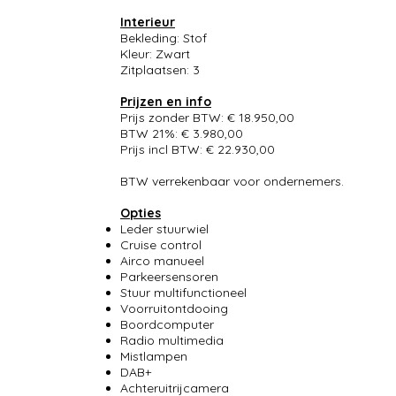
Interieur
Bekleding: Stof
Kleur: Zwart
Zitplaatsen: 3
Prijzen en info
Prijs zonder BTW: € 18.950,00
BTW 21%: € 3.980,00
Prijs incl BTW: € 22.930,00
BTW verrekenbaar voor ondernemers.
Opties
Leder stuurwiel
Cruise control
Airco manueel
Parkeersensoren
Stuur multifunctioneel
Voorruitontdooing
Boordcomputer
Radio multimedia
Mistlampen
DAB+
Achteruitrijcamera