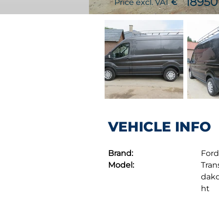
18950
Price excl. VAT
€
VEHICLE INFO
Brand:
Ford
Model:
Trans
dakd
ht