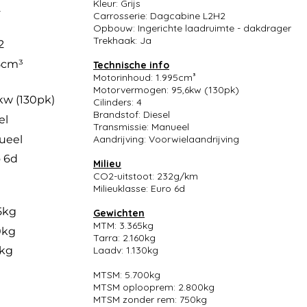
Kleur: Grijs
2
Carrosserie: Dagcabine L2H2
Opbouw: Ingerichte laadruimte - dakdrager
Trekhaak: Ja
2
5cm³
Technische info
Motorinhoud: 1.995cm³
Motorvermogen: 95,6kw (130pk)
kw (130pk)
Cilinders: 4
Brandstof: Diesel
el
Transmissie: Manueel
ueel
Aandrijving: Voorwielaandrijving
 6d
Milieu
CO2-uitstoot: 232g/km
Milieuklasse: Euro 6d
5kg
Gewichten
MTM: 3.365kg
0kg
Tarra: 2.160kg
0kg
Laadv: 1.130kg
MTSM: 5.700kg
MTSM oplooprem: 2.800kg
MTSM zonder rem: 750kg