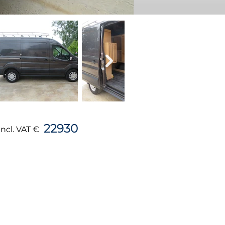
22930
incl. VAT €