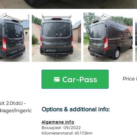
Car-Pass
Price 
it 2.0tdci -
Options & additional info:
rager/ingeric
Algemene info
Bouwjaar: 09/2022
Kilometerstand: 65.172km