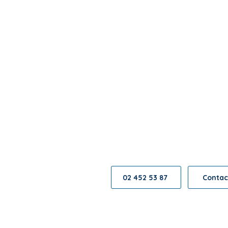
Want to get in tou
We are happy to he
02 452 53 87
Contac