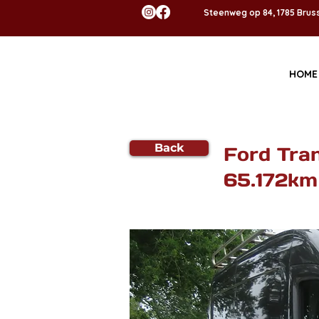
Steenweg op 84, 1785 Bru
HOME
Back
Ford Tran
65.172km