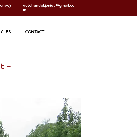
Janoe)
autohandel.junius@gmail.co
m
ICLES
CONTACT
t -
Te koop