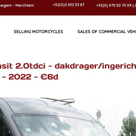
+32(0)2 452 53 87
ssegem – Merchtem
+32(0) 475 50 75 09 (
SELLING MOTORCYCLES
SALES OF COMMERCIAL VEH
sit 2.0tdci - dakdrager/ingerich
 - 2022 - €6d