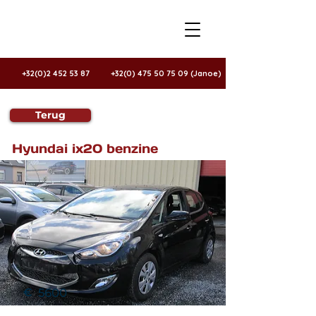
+32(0)2 452 53 87
+32(0) 475 50 75 09 (Janoe)
Terug
VERKOCHT
Hyundai ix20 benzine
€
5600